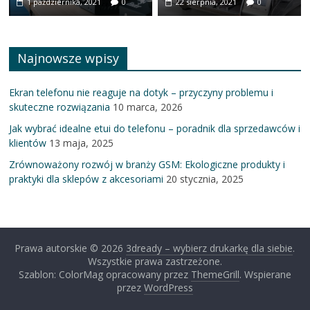
1 października, 2021
0
22 sierpnia, 2021
0
Najnowsze wpisy
Ekran telefonu nie reaguje na dotyk – przyczyny problemu i
skuteczne rozwiązania
10 marca, 2026
Jak wybrać idealne etui do telefonu – poradnik dla sprzedawców i
klientów
13 maja, 2025
Zrównoważony rozwój w branży GSM: Ekologiczne produkty i
praktyki dla sklepów z akcesoriami
20 stycznia, 2025
Prawa autorskie © 2026
3dready – wybierz drukarkę dla siebie
.
Wszystkie prawa zastrzeżone.
Szablon: ColorMag opracowany przez
ThemeGrill
. Wspierane
przez
WordPress