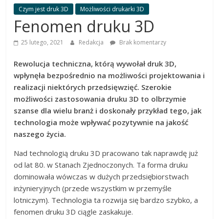
dobrać
Czym jest druk 3D
Możliwości drukarki 3D
najlepszą
Fenomen druku 3D
drukarkę
25 lutego, 2021
Redakcja
Brak komentarzy
Rewolucja techniczna, którą wywołał druk 3D,
wpłynęła bezpośrednio na możliwości projektowania i
realizacji niektórych przedsięwzięć. Szerokie
możliwości zastosowania druku 3D to olbrzymie
szanse dla wielu branż i doskonały przykład tego, jak
technologia może wpływać pozytywnie na jakość
naszego życia.
Nad technologią druku 3D pracowano tak naprawdę już
od lat 80. w Stanach Zjednoczonych. Ta forma druku
dominowała wówczas w dużych przedsiębiorstwach
inżynieryjnych (przede wszystkim w przemyśle
lotniczym). Technologia ta rozwija się bardzo szybko, a
fenomen druku 3D ciągle zaskakuje.