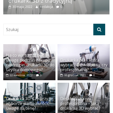
drukarki 3D z tradycyjną
30 maja, 2022
Redakcja
0
Na co warto zwrócić
uwagę podczas zakupu
Drukarka 3D – którą
niedrogiej drukarki 3D do
wybrać? Desktopową czy
użytku domowego?
profesjonalną?
22 kwietnia, 2022
0
10 grudnia, 2021
0
Drukarka 3D. Czy przy jej
Desktopowa czy
wyborze warto zwrócić
profesjonalna – jaką
uwagę na cenę?
drukarkę 3D wybrać?