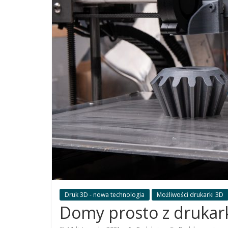
dla
siebie
Poradniki
jak
dobrać
najlepszą
drukarkę
Druk 3D - nowa technologia
Możliwości drukarki 3D
Domy prosto z drukar