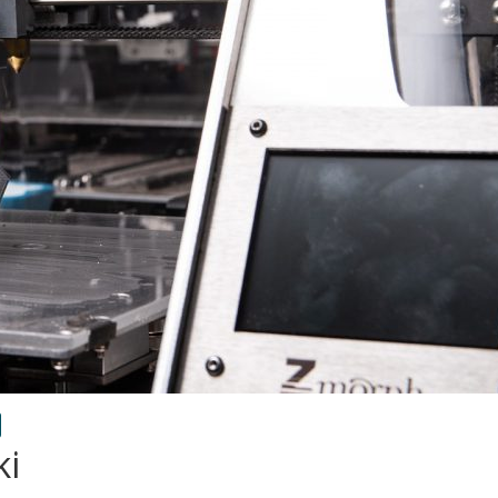
technologia
5 technologii druku 3D –
wybrać najlepszą?
29 listopada, 2021
Redakcja
0
ki