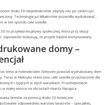
ościom druku 3D niejednokrotnie zdążyły nas już zaskoczyć.
raniczony. Technologia już kilkakrotnie pozwoliła wydrukować…
o w ten sposób całe osiedle.
D to przykład inicjatywy społecznej, która przy okazji
e. Zapowiedzi wskazują, że projekt będzie kontynuowany.
drukowane domy –
encjał
ś czas temu w holenderskim Einhoven powstał wydrukowany dom
y. Teraz w Meksyku stworzono całe osiedle przeznaczone dla
domnych i żyjących w złych warunkach. Przedsięwzięcie
 w małej wiosce na obrzeżach miasta Nacajuca.
wania domów za pomocą druku 3D konieczne
gotowanie odpowiedniej warstwy lavacrete – specjalnej,