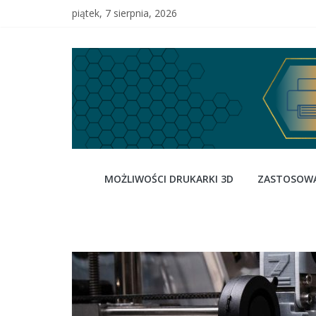
Skip
piątek, 7 sierpnia, 2026
to
content
3dready
MOŻLIWOŚCI DRUKARKI 3D
ZASTOSOWA
–
wybierz
drukarkę