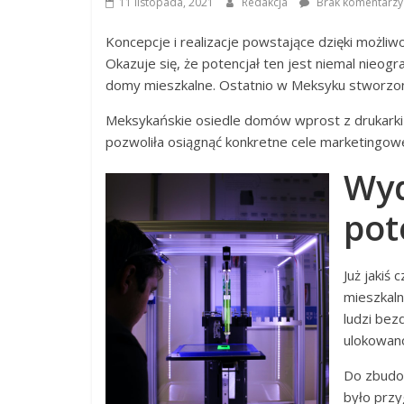
11 listopada, 2021
Redakcja
Brak komentarzy
Koncepcje i realizacje powstające dzięki możliw
Okazuje się, że potencjał ten jest niemal nieog
domy mieszkalne. Ostatnio w Meksyku stworzon
Meksykańskie osiedle domów wprost z drukarki 3
pozwoliła osiągnąć konkretne cele marketingow
Wy
pot
Już jaki
mieszkaln
ludzi bez
ulokowano
Do zbudo
było przy