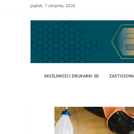
Skip
piątek, 7 sierpnia, 2026
to
content
3dready
MOŻLIWOŚCI DRUKARKI 3D
ZASTOSOWA
–
wybierz
drukarkę