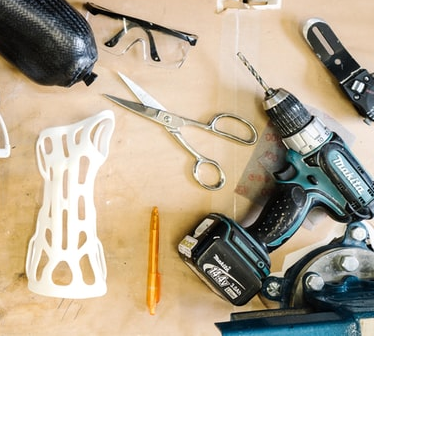
technologia
5 technologii druku 3D –
wybrać najlepszą?
29 listopada, 2021
Redakcja
0