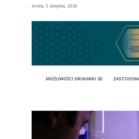
Skip
środa, 5 sierpnia, 2026
to
content
3dready
MOŻLIWOŚCI DRUKARKI 3D
ZASTOSOWA
–
wybierz
drukarkę