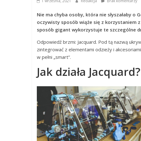
1 września, 2021
Redakcja
Brak komentarzy
Nie ma chyba osoby, która nie słyszałaby o G
oczywisty sposób wiąże się z korzystaniem z 
sposób gigant wykorzystuje te szczególne d
Odpowiedź brzmi: Jacquard. Pod tą nazwą ukryw
zintegrować z elementami odzieży i akcesoriami, 
w pełni „smart”.
Jak działa Jacquard?