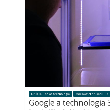
dla
siebie
Poradniki
jak
dobrać
najlepszą
drukarkę
Druk 3D - nowa technologia
Możliwości drukarki 3D
Google a technologia 