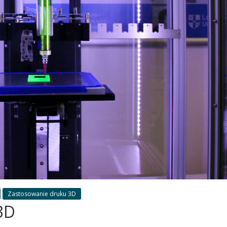
technologia
5 technologii druku 3D –
wybrać najlepszą?
29 listopada, 2021
Redakcja
0
Zastosowanie druku 3D
3D