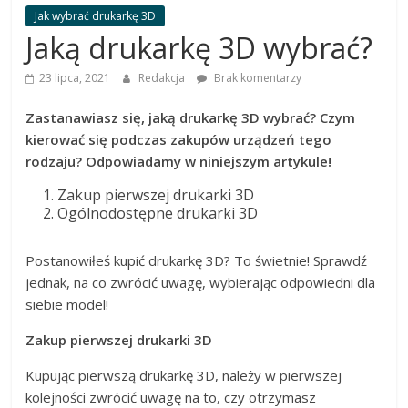
dobrać
Jak wybrać drukarkę 3D
najlepszą
Jaką drukarkę 3D wybrać?
drukarkę
23 lipca, 2021
Redakcja
Brak komentarzy
Zastanawiasz się, jaką drukarkę 3D wybrać? Czym
kierować się podczas zakupów urządzeń tego
rodzaju? Odpowiadamy w niniejszym artykule!
Zakup pierwszej drukarki 3D
Ogólnodostępne drukarki 3D
Postanowiłeś kupić drukarkę 3D? To świetnie! Sprawdź
jednak, na co zwrócić uwagę, wybierając odpowiedni dla
siebie model!
Zakup pierwszej drukarki 3D
Kupując pierwszą drukarkę 3D, należy w pierwszej
kolejności zwrócić uwagę na to, czy otrzymasz