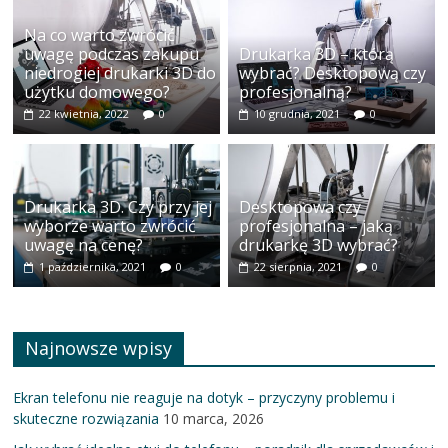
niedrogiej drukarki 3D do
wybrać? Desktopową czy
użytku domowego?
profesjonalną?
22 kwietnia, 2022
0
10 grudnia, 2021
0
Drukarka 3D. Czy przy jej
Desktopowa czy
wyborze warto zwrócić
profesjonalna – jaką
uwagę na cenę?
drukarkę 3D wybrać?
1 października, 2021
0
22 sierpnia, 2021
0
Najnowsze wpisy
Ekran telefonu nie reaguje na dotyk – przyczyny problemu i
skuteczne rozwiązania
10 marca, 2026
Jak wybrać idealne etui do telefonu – poradnik dla sprzedawców i
klientów
13 maja, 2025
Zrównoważony rozwój w branży GSM: Ekologiczne produkty i