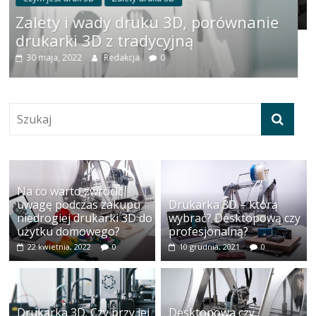
10 stycznia, 2022
Redakcja
0
porównanie
Na co warto zwrócić
uwagę podczas zakupu
Drukarka 3D – którą
niedrogiej drukarki 3D do
wybrać? Desktopową czy
użytku domowego?
profesjonalną?
22 kwietnia, 2022
0
10 grudnia, 2021
0
Drukarka 3D. Czy przy jej
Desktopowa czy
wyborze warto zwrócić
profesjonalna – jaką
uwagę na cenę?
drukarkę 3D wybrać?
1 października, 2021
0
22 sierpnia, 2021
0