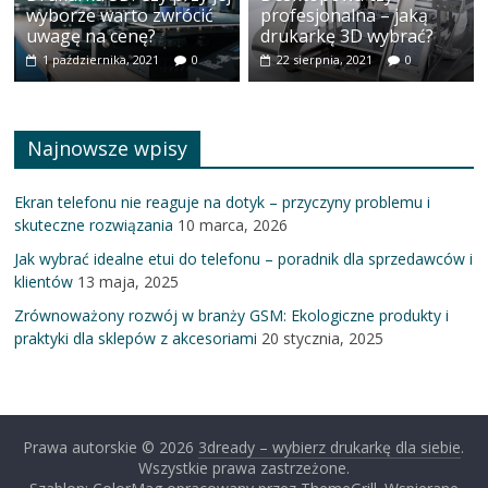
Najnowsze wpisy
Ekran telefonu nie reaguje na dotyk – przyczyny problemu i
skuteczne rozwiązania
10 marca, 2026
Jak wybrać idealne etui do telefonu – poradnik dla sprzedawców i
klientów
13 maja, 2025
Zrównoważony rozwój w branży GSM: Ekologiczne produkty i
praktyki dla sklepów z akcesoriami
20 stycznia, 2025
Prawa autorskie © 2026
3dready – wybierz drukarkę dla siebie
.
Wszystkie prawa zastrzeżone.
Szablon: ColorMag opracowany przez
ThemeGrill
. Wspierane
przez
WordPress