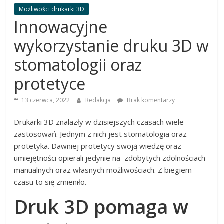
dobrać
Możliwości drukarki 3D
najlepszą
Innowacyjne
drukarkę
wykorzystanie druku 3D w
stomatologii oraz
protetyce
13 czerwca, 2022
Redakcja
Brak komentarzy
Drukarki 3D znalazły w dzisiejszych czasach wiele
zastosowań. Jednym z nich jest stomatologia oraz
protetyka. Dawniej protetycy swoją wiedzę oraz
umiejętności opierali jedynie na zdobytych zdolnościach
manualnych oraz własnych możliwościach. Z biegiem
czasu to się zmieniło.
Druk 3D pomaga w