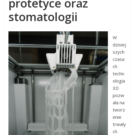
protetyce oraz
stomatologii
W
dzisiej
szych
czasa
ch
techn
ologia
3D
pozw
ala na
tworz
enie
trwały
ch