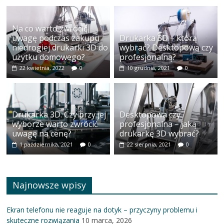
Na co warto zwrócić
uwagę podczas zakupu
Drukarka 3D – którą
niedrogiej drukarki 3D do
wybrać? Desktopową czy
użytku domowego?
profesjonalną?
22 kwietnia, 2022
0
10 grudnia, 2021
0
Drukarka 3D. Czy przy jej
Desktopowa czy
wyborze warto zwrócić
profesjonalna – jaką
uwagę na cenę?
drukarkę 3D wybrać?
1 października, 2021
0
22 sierpnia, 2021
0
Najnowsze wpisy
Ekran telefonu nie reaguje na dotyk – przyczyny problemu i
skuteczne rozwiązania
10 marca, 2026
Jak wybrać idealne etui do telefonu – poradnik dla sprzedawców i
klientów
13 maja, 2025