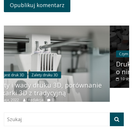
Czym jest druk 3D
Druk 3D - nowa technologia
Drukowanie trójwymiarowe. C
o nim wiedzieć?
10 stycznia, 2022
Redakcja
0
równanie