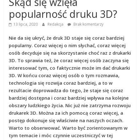
Skąd się wzięła
dobrać
najlepszą
popularność druku 3D?
drukarkę
13 lipca, 2020
Redakcja
Brak komentarzy
Nie da się ukryć, że druk 3D staje się coraz bardziej
popularny. Coraz więcej o nim słychać, coraz więcej
osób decyduje się na skorzystanie choć raz z drukarki
3D. To sprawia też, że coraz więcej osób zaczyna się
interesować tym, co faktycznie może im dać drukarki
3D. W końcu coraz więcej osób o tym rozmawia,
technologia się rozwija coraz bardziej, a to w
rezultacie doprowadza do tego, że staje się coraz
bardziej dostępna i coraz bardziej wpływa na kolejne
obszary ludzkiego życia. Nic już nie zatrzyma rozwoju
drukarek 3D. Można za ich pomocą coraz więcej, a
postęp dokonuje się właściwie na naszych oczach.
Warto to obserwować. Warto być zorientowanym w
tym temacie i móc czynnie uczestniczyć w tej