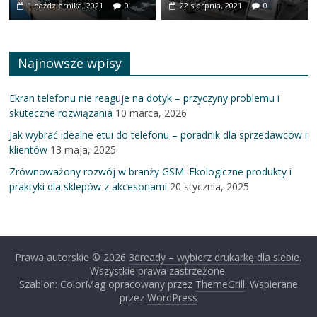
1 października, 2021
0
22 sierpnia, 2021
0
Najnowsze wpisy
Ekran telefonu nie reaguje na dotyk – przyczyny problemu i
skuteczne rozwiązania
10 marca, 2026
Jak wybrać idealne etui do telefonu – poradnik dla sprzedawców i
klientów
13 maja, 2025
Zrównoważony rozwój w branży GSM: Ekologiczne produkty i
praktyki dla sklepów z akcesoriami
20 stycznia, 2025
Prawa autorskie © 2026
3dready – wybierz drukarkę dla siebie
.
Wszystkie prawa zastrzeżone.
Szablon: ColorMag opracowany przez
ThemeGrill
. Wspierane
przez
WordPress