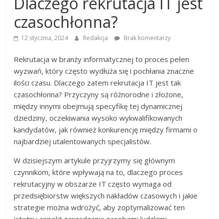
Dlaczego rekrutacja IT jest
dobrać
najlepszą
czasochłonna?
drukarkę
12 stycznia, 2024
Redakcja
Brak komentarzy
Rekrutacja w branży informatycznej to proces pełen
wyzwań, który często wydłuża się i pochłania znaczne
ilości czasu. Dlaczego zatem rekrutacja IT jest tak
czasochłonna? Przyczyny są różnorodne i złożone,
między innymi obejmują specyfikę tej dynamicznej
dziedziny, oczekiwania wysoko wykwalifikowanych
kandydatów, jak również konkurencję między firmami o
najbardziej utalentowanych specjalistów.
W dzisiejszym artykule przyjrzymy się głównym
czynnikom, które wpływają na to, dlaczego proces
rekrutacyjny w obszarze IT często wymaga od
przedsiębiorstw większych nakładów czasowych i jakie
strategie można wdrożyć, aby zoptymalizować ten
istotny aspekt zarządzania zasobami ludzkimi.