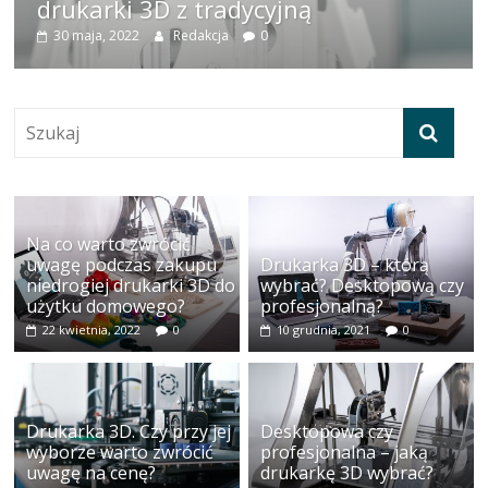
drukarki 3D z tradycyjną
30 maja, 2022
Redakcja
0
Na co warto zwrócić
uwagę podczas zakupu
Drukarka 3D – którą
niedrogiej drukarki 3D do
wybrać? Desktopową czy
użytku domowego?
profesjonalną?
22 kwietnia, 2022
0
10 grudnia, 2021
0
Drukarka 3D. Czy przy jej
Desktopowa czy
wyborze warto zwrócić
profesjonalna – jaką
uwagę na cenę?
drukarkę 3D wybrać?