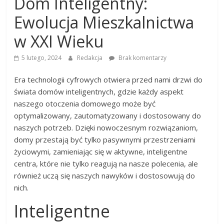
Dom Inteligentny:
dobrać
najlepszą
Ewolucja Mieszkalnictwa
drukarkę
w XXI Wieku
5 lutego, 2024
Redakcja
Brak komentarzy
Era technologii cyfrowych otwiera przed nami drzwi do
świata domów inteligentnych, gdzie każdy aspekt
naszego otoczenia domowego może być
optymalizowany, zautomatyzowany i dostosowany do
naszych potrzeb. Dzięki nowoczesnym rozwiązaniom,
domy przestają być tylko pasywnymi przestrzeniami
życiowymi, zamieniając się w aktywne, inteligentne
centra, które nie tylko reagują na nasze polecenia, ale
również uczą się naszych nawyków i dostosowują do
nich.
Inteligentne