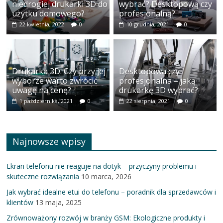
Drukarka 3D. Czy przy jej
Desktopowa czy
wyborze warto zwrócić
profesjonalna – jaką
uwagę na cenę?
drukarkę 3D wybrać?
1 października, 2021
0
22 sierpnia, 2021
0
Najnowsze wpisy
Ekran telefonu nie reaguje na dotyk – przyczyny problemu i
skuteczne rozwiązania
10 marca, 2026
Jak wybrać idealne etui do telefonu – poradnik dla sprzedawców i
klientów
13 maja, 2025
Zrównoważony rozwój w branży GSM: Ekologiczne produkty i
praktyki dla sklepów z akcesoriami
20 stycznia, 2025