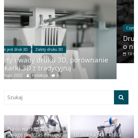
Czym jest druk 3D
Druk 3D - nowa technologia
Drukowanie trójwymiarowe. Co 
o nim wiedzieć?
10 stycznia, 2022
Redakcja
0
wnanie
Na co warto zwrócić
uwagę podczas zakupu
Drukarka 3D – którą
niedrogiej drukarki 3D do
wybrać? Desktopową czy
użytku domowego?
profesjonalną?
22 kwietnia, 2022
0
10 grudnia, 2021
0