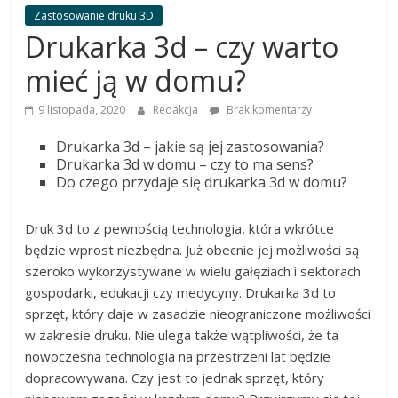
dobrać
Zastosowanie druku 3D
najlepszą
Drukarka 3d – czy warto
drukarkę
mieć ją w domu?
9 listopada, 2020
Redakcja
Brak komentarzy
Drukarka 3d – jakie są jej zastosowania?
Drukarka 3d w domu – czy to ma sens?
Do czego przydaje się drukarka 3d w domu?
Druk 3d to z pewnością technologia, która wkrótce
będzie wprost niezbędna. Już obecnie jej możliwości są
szeroko wykorzystywane w wielu gałęziach i sektorach
gospodarki, edukacji czy medycyny. Drukarka 3d to
sprzęt, który daje w zasadzie nieograniczone możliwości
w zakresie druku. Nie ulega także wątpliwości, że ta
nowoczesna technologia na przestrzeni lat będzie
dopracowywana. Czy jest to jednak sprzęt, który