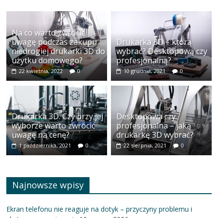
Na co warto zwrócić
uwagę podczas zakupu
Drukarka 3D – którą
niedrogiej drukarki 3D do
wybrać? Desktopową czy
użytku domowego?
profesjonalną?
22 kwietnia, 2022
0
10 grudnia, 2021
0
Drukarka 3D. Czy przy jej
Desktopowa czy
wyborze warto zwrócić
profesjonalna – jaką
uwagę na cenę?
drukarkę 3D wybrać?
1 października, 2021
0
22 sierpnia, 2021
0
Najnowsze wpisy
Ekran telefonu nie reaguje na dotyk – przyczyny problemu i