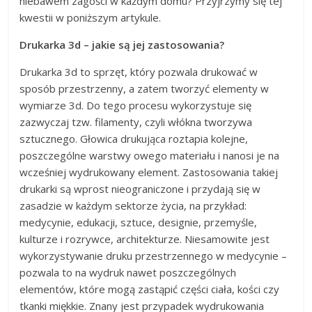
niebawem zagości w każdym domu? Przyjrzymy się tej
kwestii w poniższym artykule.
Drukarka 3d – jakie są jej zastosowania?
Drukarka 3d to sprzęt, który pozwala drukować w
sposób przestrzenny, a zatem tworzyć elementy w
wymiarze 3d. Do tego procesu wykorzystuje się
zazwyczaj tzw. filamenty, czyli włókna tworzywa
sztucznego. Głowica drukująca roztapia kolejne,
poszczególne warstwy owego materiału i nanosi je na
wcześniej wydrukowany element. Zastosowania takiej
drukarki są wprost nieograniczone i przydają się w
zasadzie w każdym sektorze życia, na przykład:
medycynie, edukacji, sztuce, designie, przemyśle,
kulturze i rozrywce, architekturze. Niesamowite jest
wykorzystywanie druku przestrzennego w medycynie –
pozwala to na wydruk nawet poszczególnych
elementów, które mogą zastąpić części ciała, kości czy
tkanki miękkie. Znany jest przypadek wydrukowania