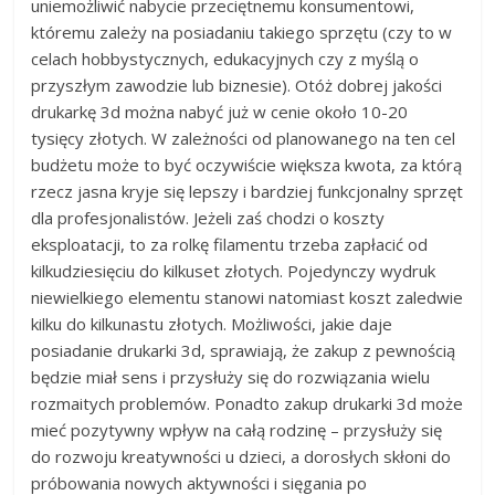
uniemożliwić nabycie przeciętnemu konsumentowi,
któremu zależy na posiadaniu takiego sprzętu (czy to w
celach hobbystycznych, edukacyjnych czy z myślą o
przyszłym zawodzie lub biznesie). Otóż dobrej jakości
drukarkę 3d można nabyć już w cenie około 10-20
tysięcy złotych. W zależności od planowanego na ten cel
budżetu może to być oczywiście większa kwota, za którą
rzecz jasna kryje się lepszy i bardziej funkcjonalny sprzęt
dla profesjonalistów. Jeżeli zaś chodzi o koszty
eksploatacji, to za rolkę filamentu trzeba zapłacić od
kilkudziesięciu do kilkuset złotych. Pojedynczy wydruk
niewielkiego elementu stanowi natomiast koszt zaledwie
kilku do kilkunastu złotych. Możliwości, jakie daje
posiadanie drukarki 3d, sprawiają, że zakup z pewnością
będzie miał sens i przysłuży się do rozwiązania wielu
rozmaitych problemów. Ponadto zakup drukarki 3d może
mieć pozytywny wpływ na całą rodzinę – przysłuży się
do rozwoju kreatywności u dzieci, a dorosłych skłoni do
próbowania nowych aktywności i sięgania po